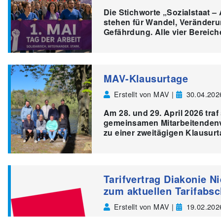
Die Stichworte „Sozialstaat –
stehen für Wandel, Veränderu
Gefährdung. Alle vier Bereic
MAV-Klausurtage
Erstellt von MAV |
30.04.202
Am 28. und 29. April 2026 tra
gemeinsamen Mitarbeitendenv
zu einer zweitägigen Klausu
Tarifvertrag Diakonie N
zum aktuellen Tarifabs
Erstellt von MAV |
19.02.202