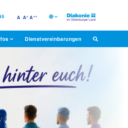
95
+
++
A
A
A
nfos
Dienstvereinbarungen