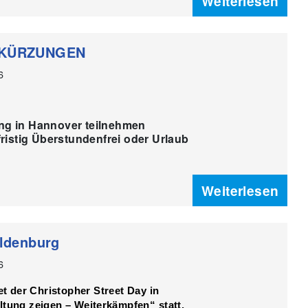
Weiterlesen
KÜRZUNGEN
6
ng in Hannover teilnehmen
fristig Überstundenfrei oder Urlaub
Weiterlesen
ldenburg
6
det der Christopher Street Day in
ltung zeigen – Weiterkämpfen“
statt.