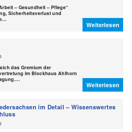
 Arbeit – Gesundheit – Pflege“
ng, Sicherheitsverlust und
he…
Weiterlesen
6
f sich das Gremium der
ertretung im Blockhaus Ahlhorn
rtagung.…
Weiterlesen
iedersachsen im Detail – Wissenswertes
chluss
6